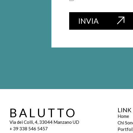
INVIA
BALUTTO
LINK 
Home
Via dei Colli, 4, 33044 Manzano UD
Chi Son
+ 39 338 546 5457
Portfol